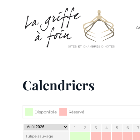
Skip to main content
A
Calendriers
Disponible
Réservé
1
2
3
4
5
6
7
Tulipe sauvage