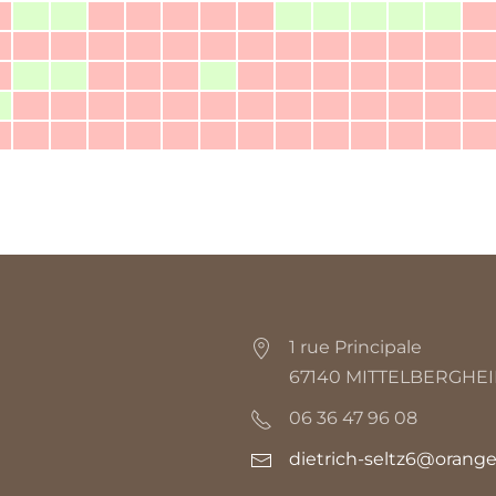
1 rue Principale
67140 MITTELBERGHE
06 36 47 96 08
dietrich-seltz6@orange.