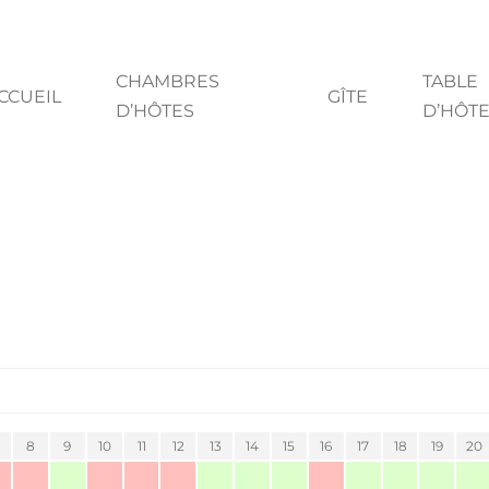
CHAMBRES
TABLE
CCUEIL
GÎTE
D’HÔTES
D’HÔT
8
9
10
11
12
13
14
15
16
17
18
19
20