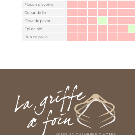
Flocon d’avoine
Coeur de lin
Fleur de pavot
Epi de blé
Brin de paille