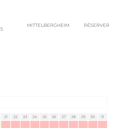
MITTELBERGHEIM
RÉSERVER
ES
21
22
23
24
25
26
27
28
29
30
31