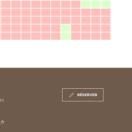
RÉSERVER
IM
fr